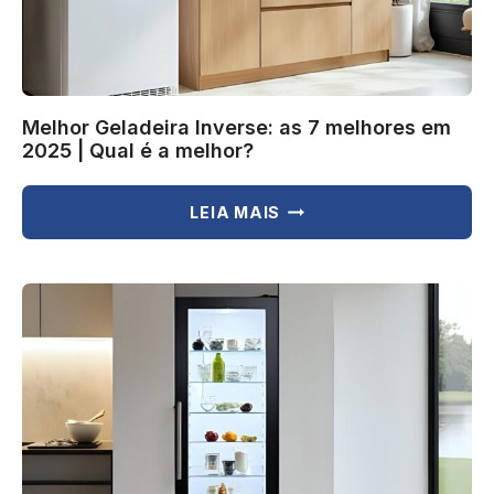
MELHOR?
Melhor Geladeira Inverse: as 7 melhores em
2025 | Qual é a melhor?
MELHOR
LEIA MAIS
GELADEIRA
INVERSE:
AS
7
MELHORES
EM
2025
|
QUAL
É
A
MELHOR?