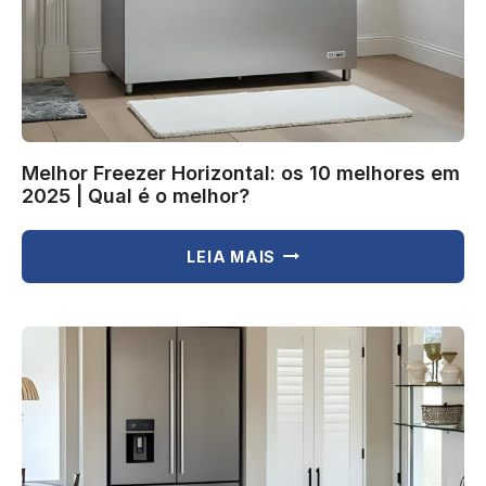
Melhor Freezer Horizontal: os 10 melhores em
2025 | Qual é o melhor?
MELHOR
LEIA MAIS
FREEZER
HORIZONTAL:
OS
10
MELHORES
EM
2025
|
QUAL
É