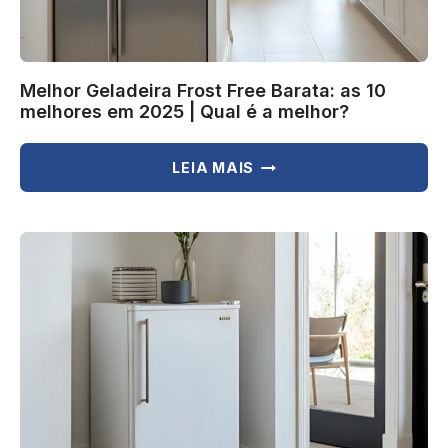
Melhor Geladeira Frost Free Barata: as 10
melhores em 2025 | Qual é a melhor?
MELHOR
LEIA MAIS
GELADEIRA
FROST
FREE
BARATA:
AS
10
MELHORES
EM
2025
|
QUAL
É
A