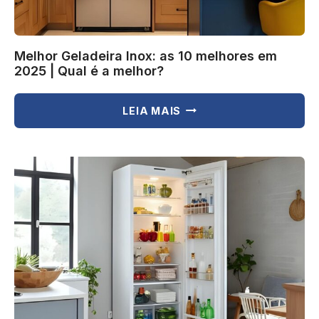
Melhor Geladeira Inox: as 10 melhores em
2025 | Qual é a melhor?
MELHOR
LEIA MAIS
GELADEIRA
INOX:
AS
10
MELHORES
EM
2025
|
QUAL
É
A
MELHOR?