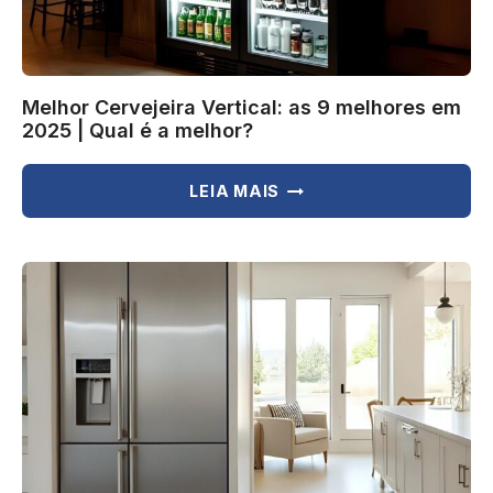
MELHOR?
Melhor Cervejeira Vertical: as 9 melhores em
2025 | Qual é a melhor?
MELHOR
LEIA MAIS
CERVEJEIRA
VERTICAL:
AS
9
MELHORES
EM
2025
|
QUAL
É
A
MELHOR?