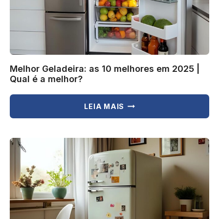
É
A
MELHOR?
Melhor Geladeira: as 10 melhores em 2025 |
Qual é a melhor?
MELHOR
LEIA MAIS
GELADEIRA:
AS
10
MELHORES
EM
2025
|
QUAL
É
A
MELHOR?