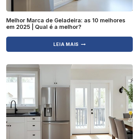
Melhor Marca de Geladeira: as 10 melhores
em 2025 | Qual é a melhor?
MELHOR
LEIA MAIS
MARCA
DE
GELADEIRA:
AS
10
MELHORES
EM
2025
|
QUAL
É
A
MELHOR?