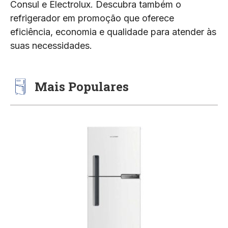
Consul e Electrolux. Descubra também o
refrigerador em promoção que oferece
eficiência, economia e qualidade para atender às
suas necessidades.
Mais Populares