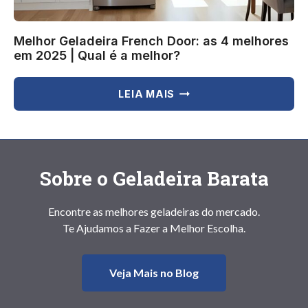
Melhor Geladeira French Door: as 4 melhores
em 2025 | Qual é a melhor?
MELHOR
LEIA MAIS
GELADEIRA
FRENCH
DOOR:
AS
4
Sobre o Geladeira Barata
MELHORES
EM
2025
Encontre as melhores geladeiras do mercado.
|
Te Ajudamos a Fazer a Melhor Escolha.
QUAL
É
A
Veja Mais no Blog
MELHOR?